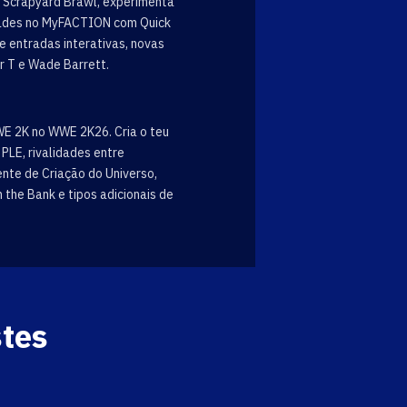
a Scrapyard Brawl, experimenta
dades no MyFACTION com Quick
 entradas interativas, novas
r T e Wade Barrett.
E 2K no WWE 2K26. Cria o teu
LE, rivalidades entre
nte de Criação do Universo,
the Bank e tipos adicionais de
stes