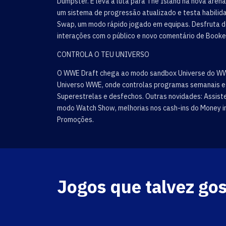
Dumpster. E leva a luta para The Island na nova aren
um sistema de progressão atualizado e testa habili
Swap, um modo rápido jogado em equipas. Desfruta de
interações com o público e novo comentário de Booke
CONTROLA O TEU UNIVERSO
O WWE Draft chega ao modo sandbox Universe do WW
Universo WWE, onde controlas programas semanais e P
Superestrelas e desfechos. Outras novidades: Assiste
modo Watch Show, melhorias nos cash-ins do Money in 
Promoções.
Jogos que talvez go