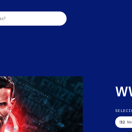
as?
W
SELECI
Ni