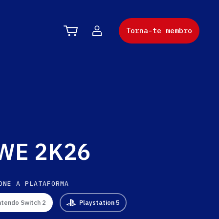
Torna-te membro
WE 2K26
ONE A PLATAFORMA
ntendo Switch 2
Playstation 5