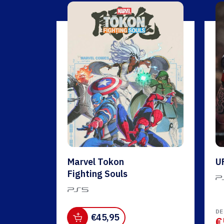
Marvel Tokon
U
Fighting Souls
DE
€
45,95
€