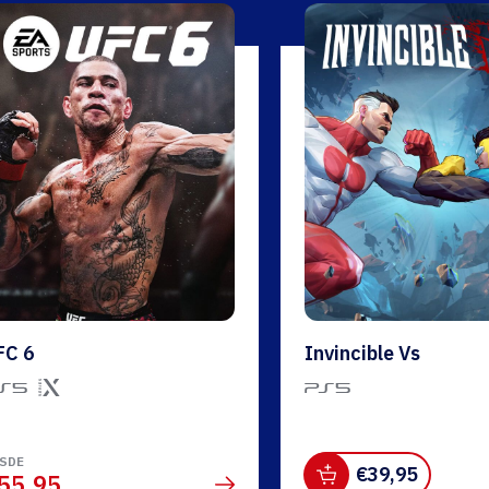
FC 6
Invincible Vs
SDE
€
39,95
55,95