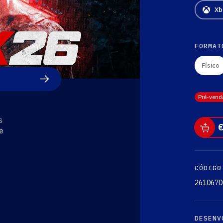
Xb
FORMAT
Físico
Pré-vend
S
e
CÓDIGO
2610670
DESENV