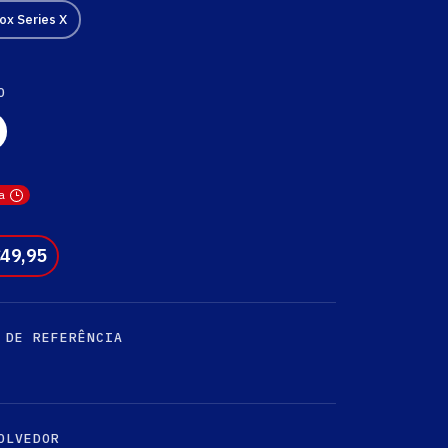
ox Series X
O
a
€
49,95
 DE REFERÊNCIA
OLVEDOR