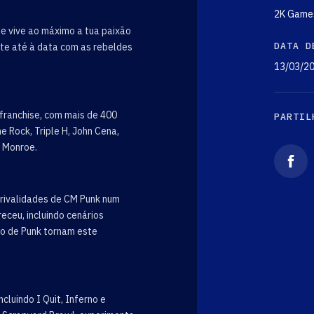
2K Game
e vive ao máximo a tua paixão
DATA D
te até à data com as rebeldes
13/03/2
franchise, com mais de 400
PARTIL
 Rock, Triple H, John Cena,
e Monroe.
 rivalidades de CM Punk num
ceu, incluindo cenários
so de Punk tornam este
cluindo I Quit, Inferno e