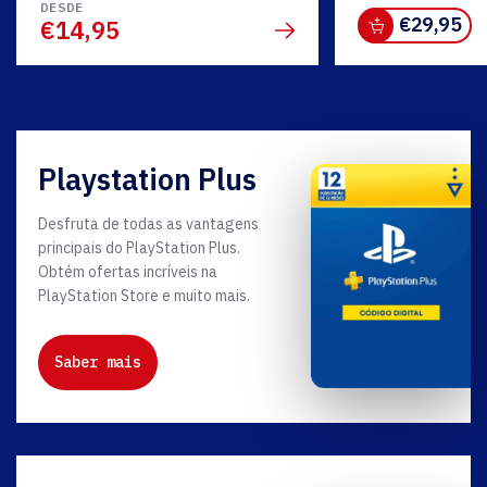
DESDE
€
29,95
€14,95
Playstation Plus
Desfruta de todas as vantagens
principais do PlayStation Plus.
Obtém ofertas incríveis na
PlayStation Store e muito mais.
Saber mais