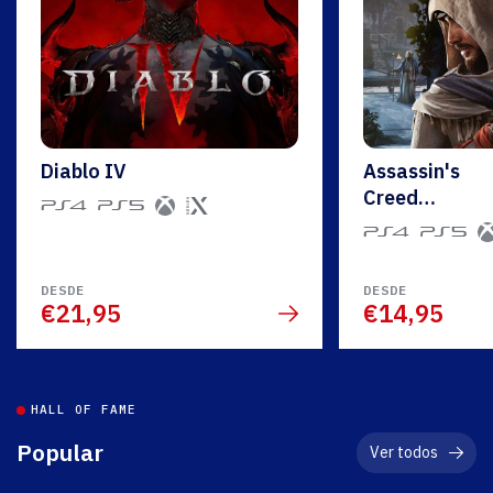
Diablo IV
Assassin's
Creed
Mirage
DESDE
DESDE
€21,95
€14,95
HALL OF FAME
Popular
Ver todos