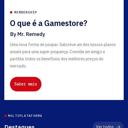
MEMBERSHIP
O que é a Gamestore?
By Mr. Remedy
Uma nova forma de poupar. Subcreve um dos nossos planos
anuais para uma super poupança. Convida um amigo e
partilha todos os benefícios dos melhores preços do
mercado.
Saber mais
MULTIPLATAFORMA
Destaques
Ver todos