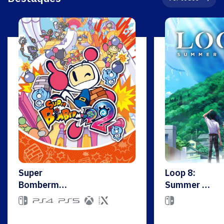
Super
Loop 8:
Bomberman
Summer of
R2
Gods