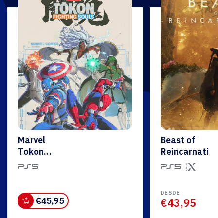
Marvel
Beast of
Tokon
Reincarnatio
Fighting
Souls
DESDE
€
45,95
€43,95