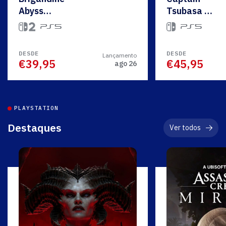
Abyss
Tsubasa 2
Deluxe
World
Edition
Fighters
DESDE
DESDE
Lançamento
€39,95
€45,95
ago 26
PLAYSTATION
Destaques
Ver todos